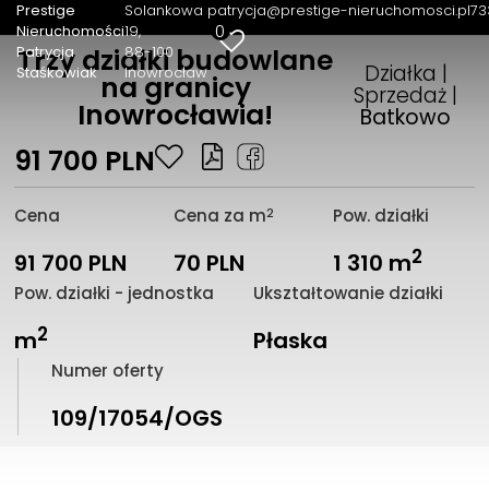
Prestige
Solankowa
patrycja@prestige-nieruchomosci.pl
73
0
Nieruchomości
19
Patrycja
88-100
Trzy działki budowlane
Działka |
Staśkowiak
Inowrocław
na granicy
Sprzedaż |
Inowrocławia!
Batkowo
91 700 PLN
2
Cena
Cena za m
Pow. działki
2
91 700 PLN
70 PLN
1 310 m
Pow. działki - jednostka
Ukształtowanie działki
2
m
Płaska
Numer oferty
109/17054/OGS